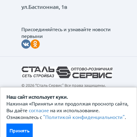
ул.Бастионная, 1в
Присоединяйтесь и узнавайте новости
первыми
© 2026 “Сталь Сервис" Все права защищены.
Обращаем ваше внимание на то, что данный
интернет-сайт, а также вся информация о товарах и
Наш сайт использует куки.
ценах, предоставленная на нём, носит
Нажимая «Принять» или продолжая просмотр сайта,
исключительно информационный характер и ни при
Вы даёте
согласие
на их использование.
каких условиях не является публичной офертой,
Ознакомьтесь с
"Политикой конфиденциальности"
.
определяемой положениями Статьи 437
Гражданского кодекса Российской Федерации.
Политика конфиденциальности
Принять
Договор-оферта