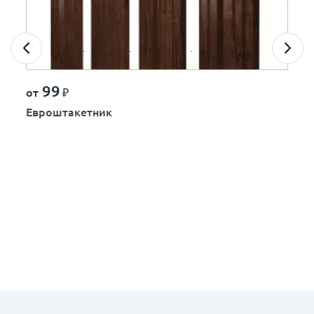
99
от
₽
Евроштакетник