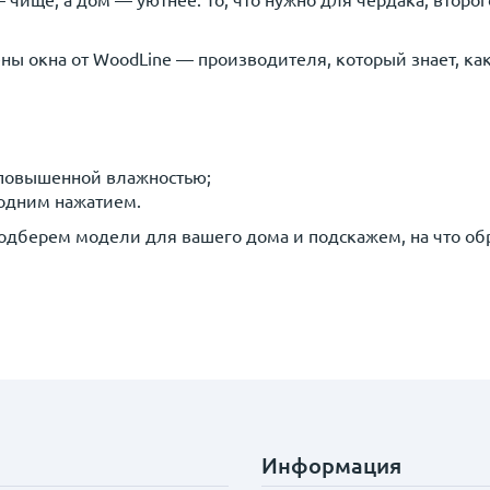
 чище, а дом — уютнее. То, что нужно для чердака, второ
ны окна от WoodLine — производителя, который знает, как
 повышенной влажностью;
 одним нажатием.
подберем модели для вашего дома и подскажем, на что об
Информация