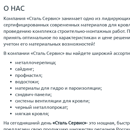
О НАС
Компания «Сталь Сервис» занимает одно из лидирующих
сертифицированных современных материалов для кровли,
проведению комплекса строительно-монтажных работ. П
принять оптимальное по характеристикам и цене решен
учетом его материальных возможностей!
В компании «Сталь Сервис» вы найдете широкий ассорти
металлочерепица;
сайдинг;
профнастил;
водостоки;
материалы для гидро и пароизоляции;
сэндвич-панели;
системы вентиляции для кровли;
черный металлопрокат;
мягкая кровля;
На сегодняшний день
«Сталь Сервис»-
это мощная, быст
предлагаем свою продукцию множеству регионов России: