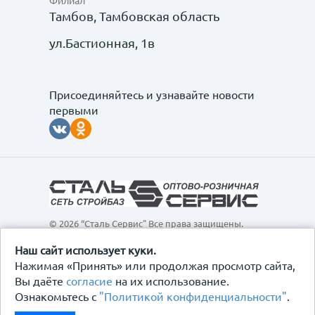
Филиал
Тамбов, Тамбовская область
ул.Бастионная, 1в
Присоединяйтесь и узнавайте новости
первыми
© 2026 “Сталь Сервис" Все права защищены.
Обращаем ваше внимание на то, что данный
интернет-сайт, а также вся информация о товарах и
Наш сайт использует куки.
ценах, предоставленная на нём, носит
Нажимая «Принять» или продолжая просмотр сайта,
исключительно информационный характер и ни при
Вы даёте
согласие
на их использование.
каких условиях не является публичной офертой,
Ознакомьтесь с
"Политикой конфиденциальности"
.
определяемой положениями Статьи 437
Гражданского кодекса Российской Федерации.