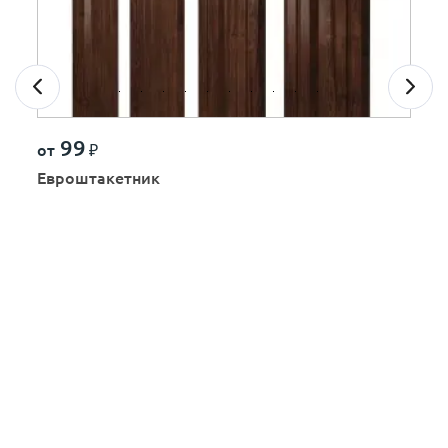
99
от
₽
Евроштакетник