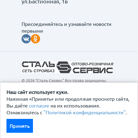
ул.Бастионная, 1в
Присоединяйтесь и узнавайте новости
первыми
© 2026 “Сталь Сервис" Все права защищены.
Обращаем ваше внимание на то, что данный
интернет-сайт, а также вся информация о товарах и
Наш сайт использует куки.
ценах, предоставленная на нём, носит
Нажимая «Принять» или продолжая просмотр сайта,
исключительно информационный характер и ни при
Вы даёте
согласие
на их использование.
каких условиях не является публичной офертой,
Ознакомьтесь с
"Политикой конфиденциальности"
.
определяемой положениями Статьи 437
Гражданского кодекса Российской Федерации.
Политика конфиденциальности
Принять
Договор-оферта