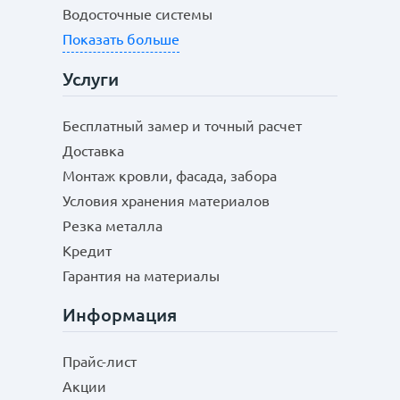
«Classic», плавные изгибы «Kamea» (толщина 0,45 мм),
Водосточные системы
объемную перфорацию серии «Трамонтана» или
Показать больше
«Монтерроса» толщиной 0,5 мм.
В нашем каталоге более 10 линеек в разных цветовых
Услуги
вариантах. Выберите кровлю, подходящую под стиль
вашего дома. Осуществляем доставку на любой адрес в
Бесплатный замер и точный расчет
Воронеже и по области собственным автотранспортом,
Доставка
поэтому гарантируем целостность товара и соблюдение
сроков.
Монтаж кровли, фасада, забора
Условия хранения материалов
Резка металла
Кредит
Гарантия на материалы
Информация
Прайс-лист
Акции