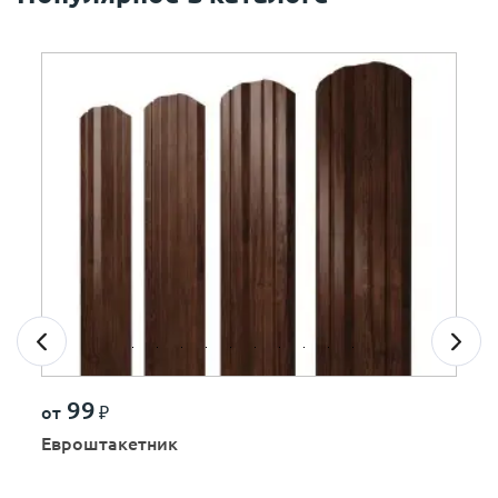
99
от
₽
Евроштакетник