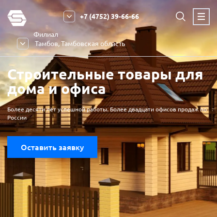
+7 (4752) 39-66-66
Филиал
Тамбов, Тамбовская область
Строительные товары
для
дома и офиса
Более десяти лет успешной работы. Более двадцати офисов продаж по
России
Оставить заявку