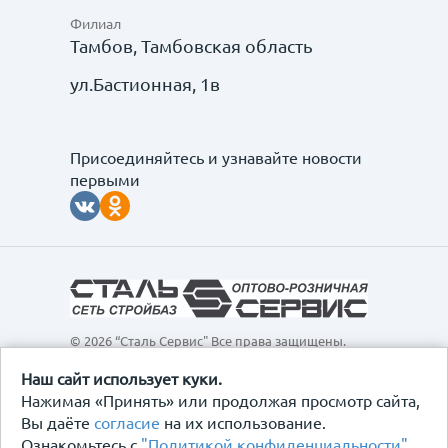
Филиал
Тамбов, Тамбовская область
ул.Бастионная, 1в
Присоединяйтесь и узнавайте новости
первыми
© 2026 “Сталь Сервис" Все права защищены.
Обращаем ваше внимание на то, что данный
интернет-сайт, а также вся информация о товарах и
Наш сайт использует куки.
ценах, предоставленная на нём, носит
Нажимая «Принять» или продолжая просмотр сайта,
исключительно информационный характер и ни при
Вы даёте
согласие
на их использование.
каких условиях не является публичной офертой,
Ознакомьтесь с
"Политикой конфиденциальности"
.
определяемой положениями Статьи 437