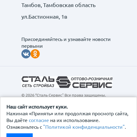
Тамбов, Тамбовская область
ул.Бастионная, 1в
Присоединяйтесь и узнавайте новости
первыми
© 2026 “Сталь Сервис" Все права защищены.
Обращаем ваше внимание на то, что данный
интернет-сайт, а также вся информация о товарах и
Наш сайт использует куки.
ценах, предоставленная на нём, носит
Нажимая «Принять» или продолжая просмотр сайта,
исключительно информационный характер и ни при
Вы даёте
согласие
на их использование.
каких условиях не является публичной офертой,
Ознакомьтесь с
"Политикой конфиденциальности"
.
определяемой положениями Статьи 437
Гражданского кодекса Российской Федерации.
Политика конфиденциальности