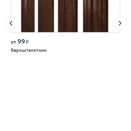
99
от
₽
Евроштакетник