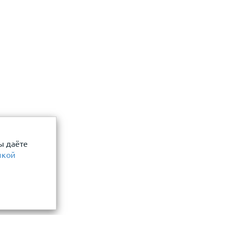
ы даёте
икой