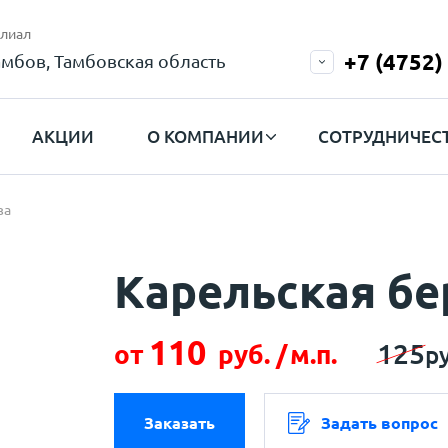
лиал
+7 (4752)
амбов, Тамбовская область
АКЦИИ
О КОМПАНИИ
СОТРУДНИЧЕС
за
Карельская бе
110
125
от
руб. /
м.п.
ру
Заказать
Задать вопрос