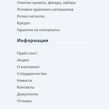
Монтаж кровли, фасада, забора
Преимущества металлического штакетника:
Условия хранения материалов
долговечность – от 50 лет;
малый собственный вес и хорошая продуваемость;
Резка металла
не нужно окрашивать;
Кредит
несколько вариантов монтажа – вертикально,
Гарантия на материалы
горизонтально;
цена – от 96 до 213 руб./м.
Информация
Прайс-лист
Акции
О компании
Сотрудничество
Новости
Контакты
Документы
Отзывы