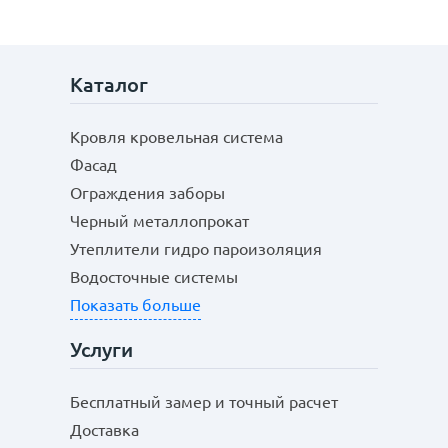
Каталог
Кровля кровельная система
Фасад
прямой;
Отправить
трапециевидный;
Ограждения заборы
полукруглый.
Черный металлопрокат
Утеплители гидро пароизоляция
Водосточные системы
тип профиля – круглый и прямоугольный
Показать больше
(обычный и фигурный), П и М-образный;
толщина – 0,4-0,5 мм;
Услуги
ширина – 80-130 мм;
длина – 0,5-3,5 м;
Бесплатный замер и точный расчет
декор – однотонный по палитре RAL или RR,
многоцветный под дерево, камень.
Доставка