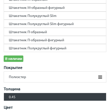
Штакетник М-образный фигурный
Штакетник Полукруглый Slim
Штакетник Полукруглый Slim фигурный
Штакетник П-образный
Штакетник П-образный фигурный
Штакетник Полукруглый фигурный
В наличии
Покрытие
Полиэстер
Полиэстер
Толщина
Полиэстер двусторонний
0.45
Print
Цвет