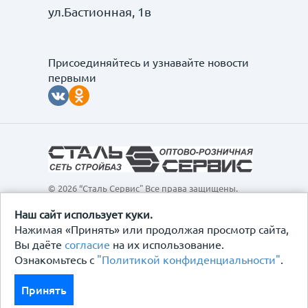
ул.Бастионная, 1в
Присоединяйтесь и узнавайте новости
первыми
© 2026 “Сталь Сервис" Все права защищены.
Обращаем ваше внимание на то, что данный
интернет-сайт, а также вся информация о товарах и
Наш сайт использует куки.
ценах, предоставленная на нём, носит
Нажимая «Принять» или продолжая просмотр сайта,
исключительно информационный характер и ни при
Вы даёте
согласие
на их использование.
каких условиях не является публичной офертой,
Ознакомьтесь с
"Политикой конфиденциальности"
.
определяемой положениями Статьи 437
Гражданского кодекса Российской Федерации.
Политика конфиденциальности
Принять
Договор-оферта