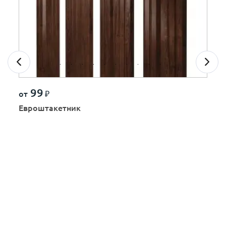
99
от
₽
Евроштакетник