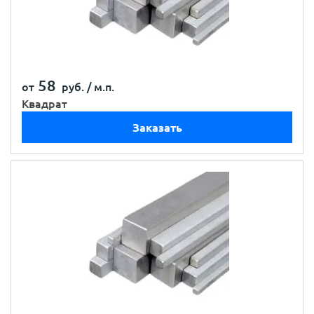
58
от
руб. /
м.п.
Квадрат
Заказать