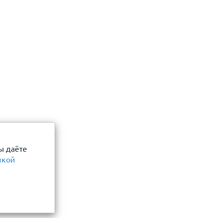
ы даёте
икой