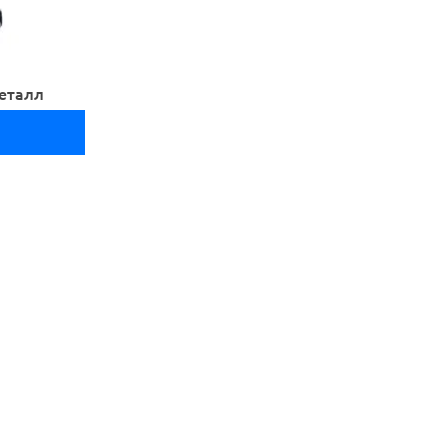
еталл