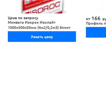
166
Цена по запросу
от
ру
Минвата Изорок Изолайт
Профиль п
1000х500х50мм (4м2/0,2м3) 8плит
Узнать цену