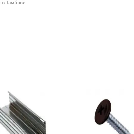
 в Тамбове.
млен(-а) и
 даю согласие
Отправить